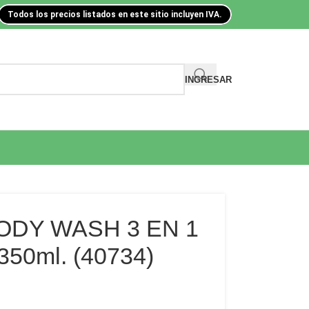
Todos los precios listados en este sitio incluyen IVA.
INGRESAR
ODY WASH 3 EN 1
50ml. (40734)