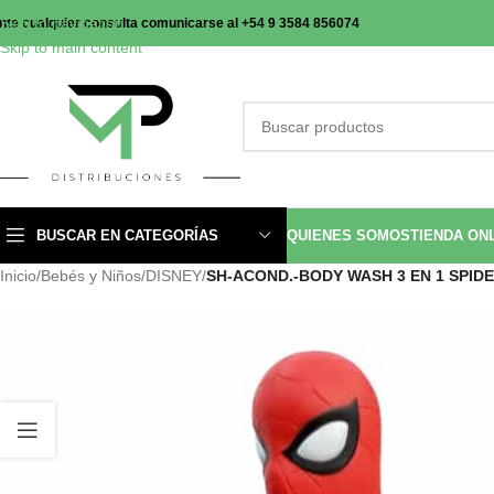
Skip to navigation
nte cualquier consulta comunicarse al +54 9 3584 856074
Skip to main content
BUSCAR EN CATEGORÍAS
QUIENES SOMOS
TIENDA ON
Inicio
/
Bebés y Niños
/
DISNEY
/
SH-ACOND.-BODY WASH 3 EN 1 SPIDE