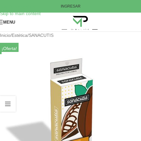
Skip to navigation
INGRESAR
Skip to main content
MENU
Inicio
/
Estética
/
SANACUTIS
¡Oferta!