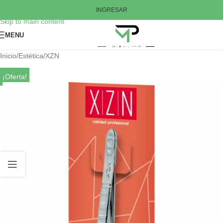
Skip to navigation
INGRESAR
Skip to main content
MENU
Inicio
/
Estética
/
XZN
¡Oferta!