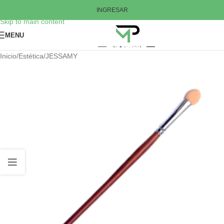
Skip to navigation
INGRESAR
Skip to main content
MENU
Inicio
/
Estética
/
JESSAMY