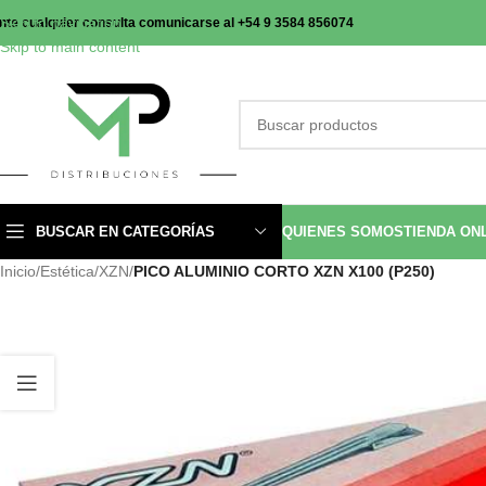
Skip to navigation
nte cualquier consulta comunicarse al +54 9 3584 856074
Skip to main content
BUSCAR EN CATEGORÍAS
QUIENES SOMOS
TIENDA ON
Inicio
/
Estética
/
XZN
/
PICO ALUMINIO CORTO XZN X100 (P250)