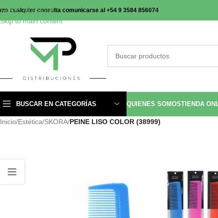
Skip to navigation
nte cualquier consulta comunicarse al +54 9 3584 856074
Skip to main content
BUSCAR EN CATEGORÍAS
QUIENES SOMOS
TIENDA ON
Inicio
/
Estética
/
SKORA
/
PEINE LISO COLOR (38999)