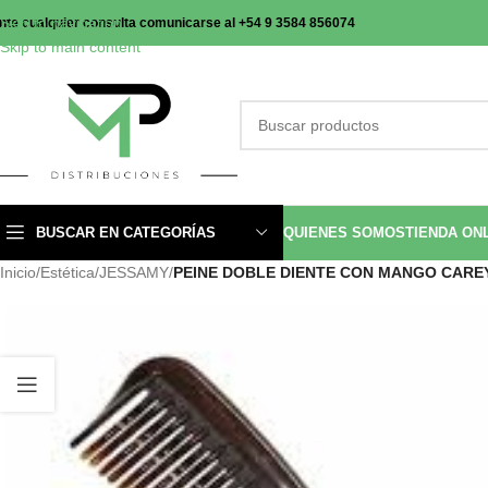
Skip to navigation
nte cualquier consulta comunicarse al +54 9 3584 856074
Skip to main content
BUSCAR EN CATEGORÍAS
QUIENES SOMOS
TIENDA ON
Inicio
/
Estética
/
JESSAMY
/
PEINE DOBLE DIENTE CON MANGO CAREY