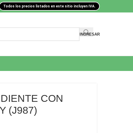
Todos los precios listados en este sitio incluyen IVA.
INGRESAR
 DIENTE CON
 (J987)