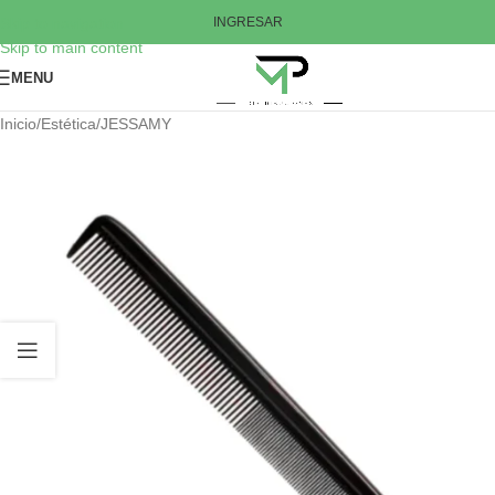
Skip to navigation
INGRESAR
Skip to main content
MENU
Inicio
/
Estética
/
JESSAMY