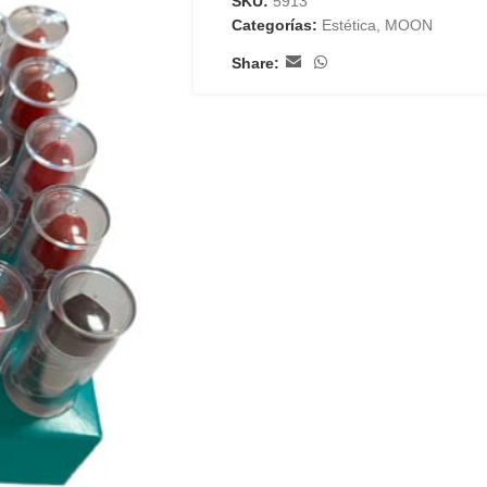
SKU:
5913
Categorías:
Estética
,
MOON
Share: