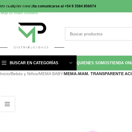
Skip to navigation
nte cualquier consulta comunicarse al +54 9 3584 856074
Skip to main content
BUSCAR EN CATEGORÍAS
QUIENES SOMOS
TIENDA ON
Inicio
/
Bebés y Niños
/
MEMA BABY
/
MEMA-MAM. TRANSPARENTE ACINT