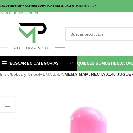
Skip to navigation
nte cualquier consulta comunicarse al +54 9 3584 856074
Skip to main content
BUSCAR EN CATEGORÍAS
QUIENES SOMOS
TIENDA ON
Inicio
/
Bebés y Niños
/
MEMA BABY
/
MEMA-MAM. RECTA X140 JUGUERA