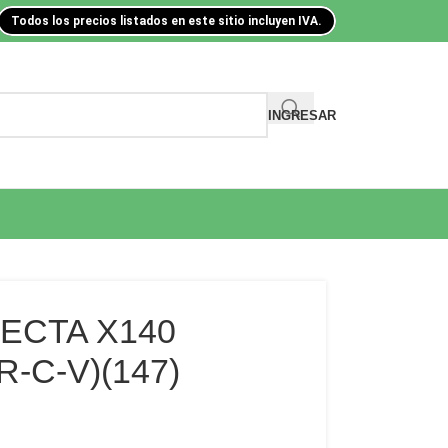
Todos los precios listados en este sitio incluyen IVA.
INGRESAR
ECTA X140
-C-V)(147)