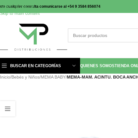
Skip to navigation
nte cualquier consulta comunicarse al +54 9 3584 856074
Skip to main content
BUSCAR EN CATEGORÍAS
QUIENES SOMOS
TIENDA ON
Inicio
/
Bebés y Niños
/
MEMA BABY
/
MEMA-MAM. ACINTU. BOCA ANCHA