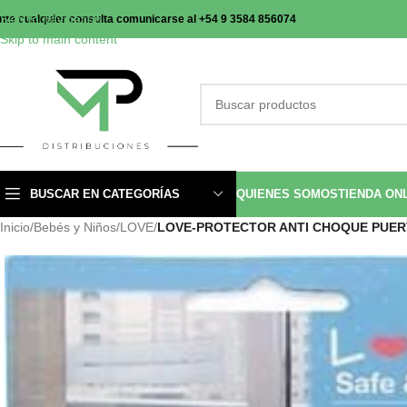
Skip to navigation
nte cualquier consulta comunicarse al +54 9 3584 856074
Skip to main content
BUSCAR EN CATEGORÍAS
QUIENES SOMOS
TIENDA ON
Inicio
/
Bebés y Niños
/
LOVE
/
LOVE-PROTECTOR ANTI CHOQUE PUERTA