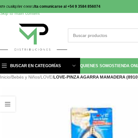
Skip to navigation
nte cualquier consulta comunicarse al +54 9 3584 856074
Skip to main content
BUSCAR EN CATEGORÍAS
QUIENES SOMOS
TIENDA ON
Inicio
/
Bebés y Niños
/
LOVE
/
LOVE-PINZA AGARRA MAMADERA (8910