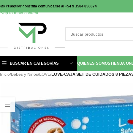
Skip to navigation
nte cualquier consulta comunicarse al +54 9 3584 856074
Skip to main content
BUSCAR EN CATEGORÍAS
QUIENES SOMOS
TIENDA ON
Inicio
/
Bebés y Niños
/
LOVE
/
LOVE-CAJA SET DE CUIDADOS 8 PIEZAS