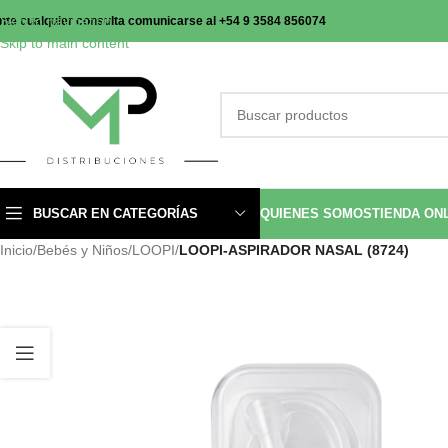
Skip to navigation
nte cualquier consulta comunicarse al +54 9 3584 856074
Skip to main content
BUSCAR EN CATEGORÍAS
QUIENES SOMOS
TIENDA ON
Inicio
/
Bebés y Niños
/
LOOPI
/
LOOPI-ASPIRADOR NASAL (8724)