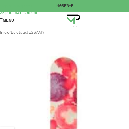
Skip to navigation
INGRESAR
Skip to main content
MENU
Inicio
/
Estética
/
JESSAMY