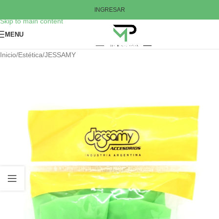
Skip to navigation
INGRESAR
Skip to main content
MENU
Inicio
/
Estética
/
JESSAMY