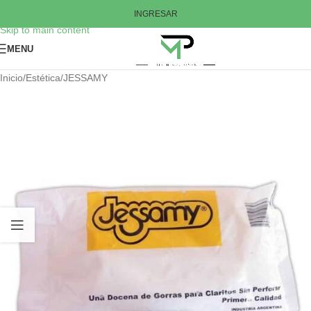
Skip to navigation
INGRESAR
Skip to main content
MENU
Inicio
/
Estética
/
JESSAMY