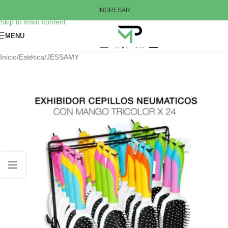
Skip to navigation
INGRESAR
Skip to main content
MENU
Inicio
/
Estética
/
JESSAMY