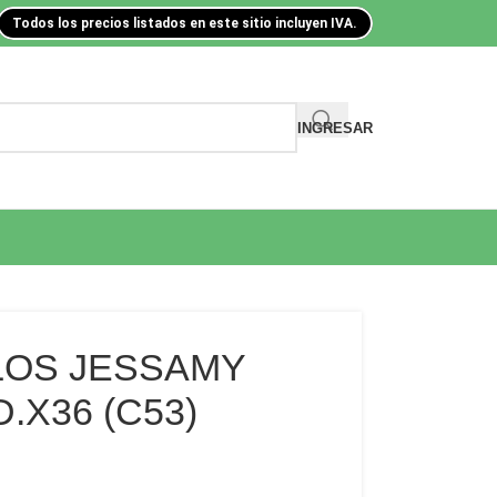
Todos los precios listados en este sitio incluyen IVA.
INGRESAR
LLOS JESSAMY
.X36 (C53)