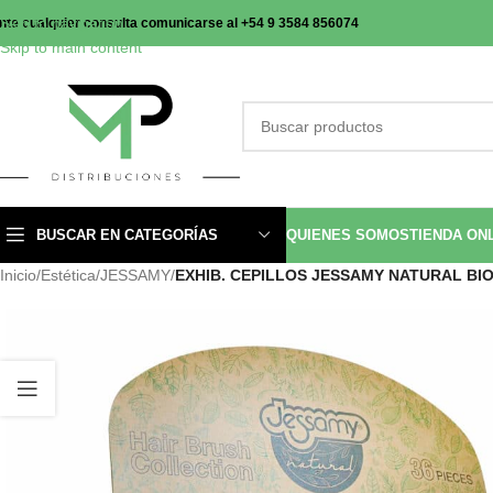
Skip to navigation
nte cualquier consulta comunicarse al +54 9 3584 856074
Skip to main content
BUSCAR EN CATEGORÍAS
QUIENES SOMOS
TIENDA ON
Inicio
/
Estética
/
JESSAMY
/
EXHIB. CEPILLOS JESSAMY NATURAL BIOD