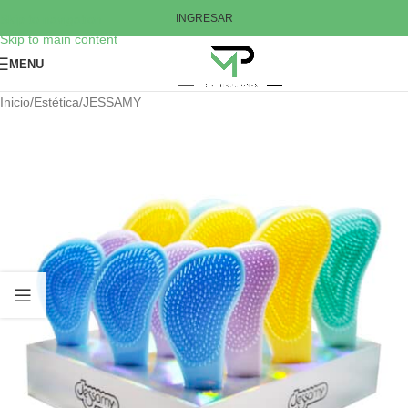
Skip to navigation
INGRESAR
Skip to main content
MENU
Inicio
/
Estética
/
JESSAMY