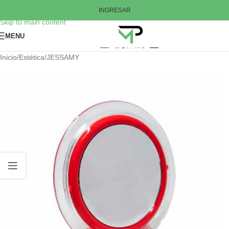
Skip to navigation
INGRESAR
Skip to main content
MENU
Inicio
/
Estética
/
JESSAMY