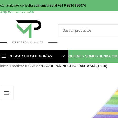
Skip to navigation
nte cualquier consulta comunicarse al +54 9 3584 856074
Skip to main content
BUSCAR EN CATEGORÍAS
QUIENES SOMOS
TIENDA ON
Inicio
/
Estética
/
JESSAMY
/
ESCOFINA PIECITO FANTASIA (E110)