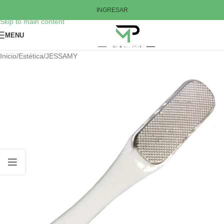
Skip to navigation
INGRESAR
Skip to main content
MENU
Inicio
/
Estética
/
JESSAMY