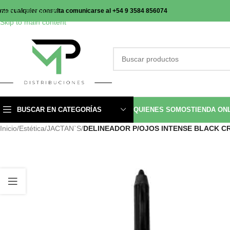
Skip to navigation
nte cualquier consulta comunicarse al +54 9 3584 856074
Skip to main content
BUSCAR EN CATEGORÍAS
QUIENES SOMOS
TIENDA ON
Inicio
/
Estética
/
JACTAN`S
/
DELINEADOR P/OJOS INTENSE BLACK CR