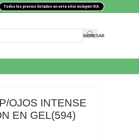
Todos los precios listados en este sitio incluyen IVA.
INGRESAR
P/OJOS INTENSE
N EN GEL(594)