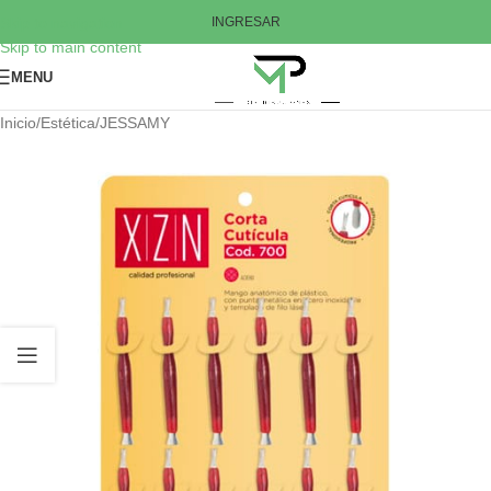
Skip to navigation
INGRESAR
Skip to main content
MENU
Inicio
/
Estética
/
JESSAMY