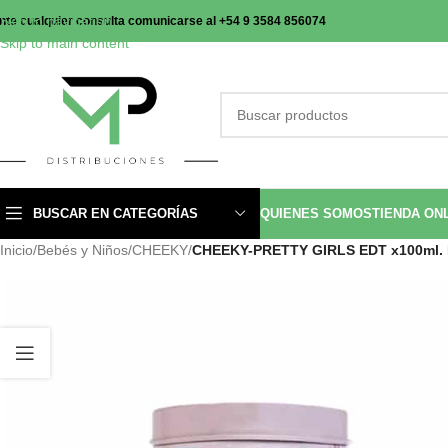
Skip to navigation
nte cualquier consulta comunicarse al +54 9 3584 856074
Skip to main content
BUSCAR EN CATEGORÍAS
QUIENES SOMOS
TIENDA ON
Inicio
/
Bebés y Niños
/
CHEEKY
/
CHEEKY-PRETTY GIRLS EDT x100ml.