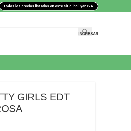
Todos los precios listados en este sitio incluyen IVA.
INGRESAR
TY GIRLS EDT
 ROSA