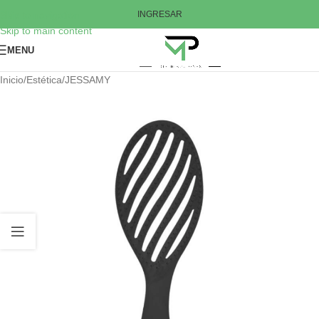
Skip to navigation
INGRESAR
Skip to main content
MENU
Inicio
/
Estética
/
JESSAMY