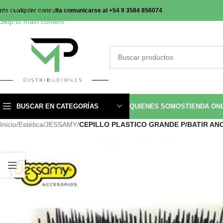
Skip to navigation
nte cualquier consulta comunicarse al +54 9 3584 856074
Skip to main content
BUSCAR EN CATEGORÍAS
QUIENES SOMOS
TIENDA ON
Inicio
/
Estética
/
JESSAMY
/
CEPILLO PLASTICO GRANDE P/BATIR ANC