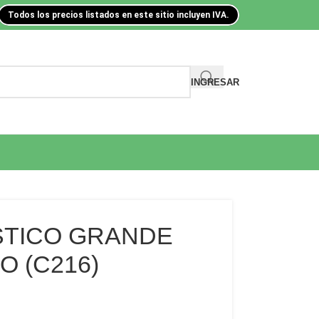
Todos los precios listados en este sitio incluyen IVA.
INGRESAR
STICO GRANDE
O (C216)