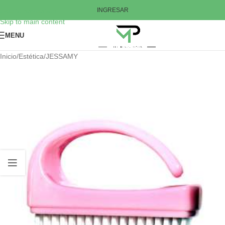
Skip to navigation
INGRESAR
Skip to main content
MENU
Inicio
/
Estética
/
JESSAMY