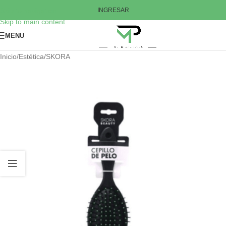
Skip to navigation
INGRESAR
Skip to main content
MENU
Inicio
/
Estética
/
SKORA