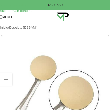
Skip to navigation
INGRESAR
Skip to main content
MENU
Inicio
/
Estética
/
JESSAMY