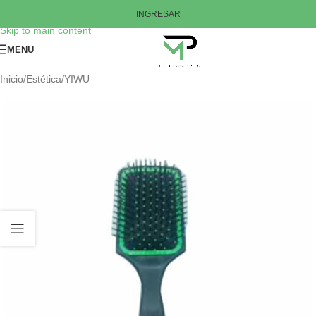
Skip to navigation
INGRESAR
Skip to main content
MENU
Inicio
/
Estética
/
YIWU