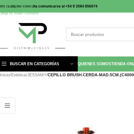
Skip to navigation
nte cualquier consulta comunicarse al +54 9 3584 856074
Skip to main content
BUSCAR EN CATEGORÍAS
QUIENES SOMOS
TIENDA ON
Inicio
/
Estética
/
JESSAMY
/
CEPILLO BRUSH.CERDA-MAD.5CM.(C4000