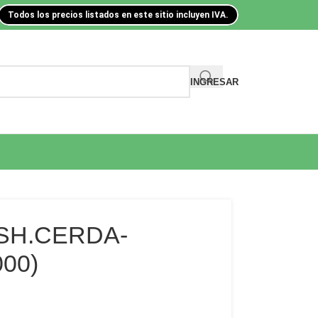
Todos los precios listados en este sitio incluyen IVA.
INGRESAR
SH.CERDA-
00)