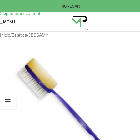
Skip to navigation
INGRESAR
Skip to main content
MENU
Inicio
/
Estética
/
JESSAMY