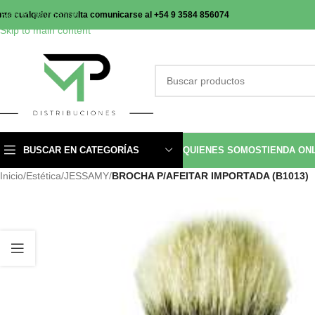
Skip to navigation
nte cualquier consulta comunicarse al +54 9 3584 856074
Skip to main content
BUSCAR EN CATEGORÍAS
QUIENES SOMOS
TIENDA ON
Inicio
/
Estética
/
JESSAMY
/
BROCHA P/AFEITAR IMPORTADA (B1013)