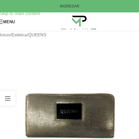
Skip to navigation
INGRESAR
Skip to main content
MENU
Inicio
/
Estética
/
QUEENS