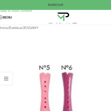
Skip to navigation
INGRESAR
Skip to main content
MENU
Inicio
/
Estética
/
JESSAMY