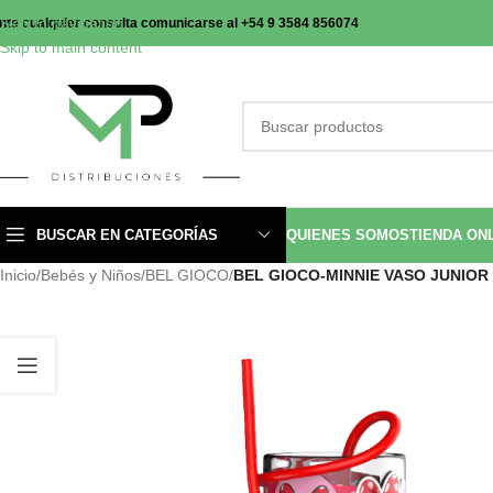
Skip to navigation
nte cualquier consulta comunicarse al +54 9 3584 856074
Skip to main content
BUSCAR EN CATEGORÍAS
QUIENES SOMOS
TIENDA ON
Inicio
/
Bebés y Niños
/
BEL GIOCO
/
BEL GIOCO-MINNIE VASO JUNIOR