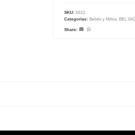
SKU:
5522
Categorías:
Bebés y Niños
,
BEL GI
Share: