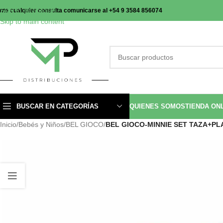
Skip to navigation
nte cualquier consulta comunicarse al +54 9 3584 856074
Skip to main content
BUSCAR EN CATEGORÍAS
QUIENES SOMOS
TIENDA ON
Inicio
/
Bebés y Niños
/
BEL GIOCO
/
BEL GIOCO-MINNIE SET TAZA+P