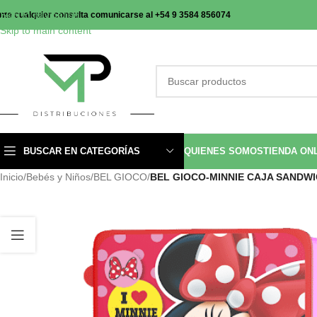
Skip to navigation
nte cualquier consulta comunicarse al +54 9 3584 856074
Skip to main content
BUSCAR EN CATEGORÍAS
QUIENES SOMOS
TIENDA ON
Inicio
/
Bebés y Niños
/
BEL GIOCO
/
BEL GIOCO-MINNIE CAJA SANDW