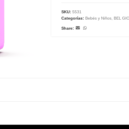
SKU:
5531
Categorías:
Bebés y Niños
,
BEL GI
Share: