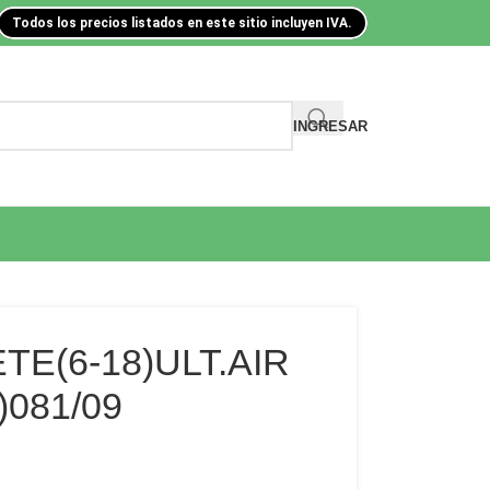
Todos los precios listados en este sitio incluyen IVA.
INGRESAR
E(6-18)ULT.AIR
081/09