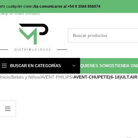
Skip to navigation
nte cualquier consulta comunicarse al +54 9 3584 856074
Skip to main content
BUSCAR EN CATEGORÍAS
QUIENES SOMOS
TIENDA ON
Inicio
/
Bebés y Niños
/
AVENT PHILIPS
/
AVENT-CHUPETE(6-18)ULT.AIR