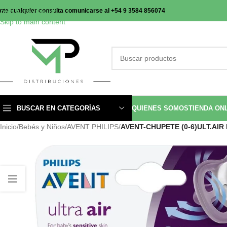
Skip to navigation
nte cualquier consulta comunicarse al +54 9 3584 856074
Skip to main content
BUSCAR EN CATEGORÍAS
QUIENES SOMOS
TIENDA ON
Inicio
/
Bebés y Niños
/
AVENT PHILIPS
/
AVENT-CHUPETE (0-6)ULT.AIR 