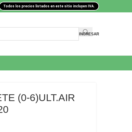
Todos los precios listados en este sitio incluyen IVA.
INGRESAR
E (0-6)ULT.AIR
20