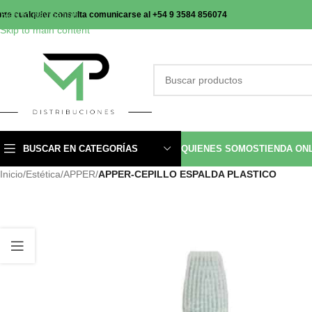
Skip to navigation
nte cualquier consulta comunicarse al +54 9 3584 856074
Skip to main content
BUSCAR EN CATEGORÍAS
QUIENES SOMOS
TIENDA ON
Inicio
/
Estética
/
APPER
/
APPER-CEPILLO ESPALDA PLASTICO