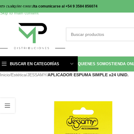
Skip to navigation
nte cualquier consulta comunicarse al +54 9 3584 856074
Skip to main content
BUSCAR EN CATEGORÍAS
QUIENES SOMOS
TIENDA ON
Inicio
/
Estética
/
JESSAMY
/
APLICADOR ESPUMA SIMPLE x24 UNID.