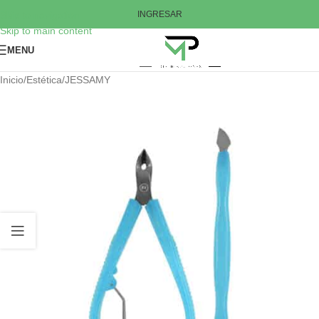
Skip to navigation
INGRESAR
Skip to main content
MENU
Inicio
/
Estética
/
JESSAMY