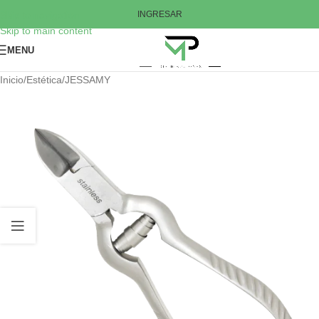
Skip to navigation
INGRESAR
Skip to main content
MENU
Inicio
/
Estética
/
JESSAMY