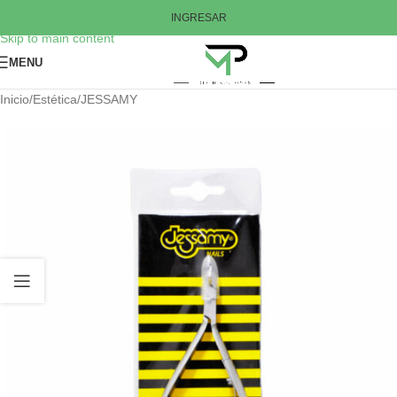
Skip to navigation
INGRESAR
Skip to main content
MENU
Inicio
/
Estética
/
JESSAMY