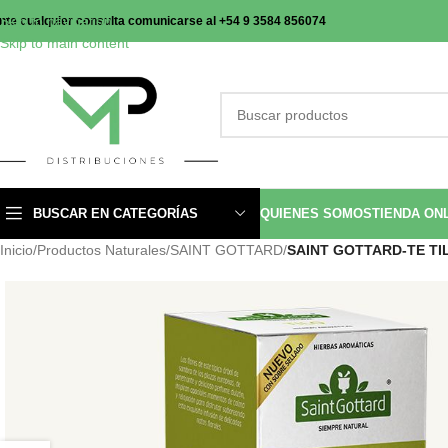
Skip to navigation
nte cualquier consulta comunicarse al +54 9 3584 856074
Skip to main content
BUSCAR EN CATEGORÍAS
QUIENES SOMOS
TIENDA ON
Inicio
/
Productos Naturales
/
SAINT GOTTARD
/
SAINT GOTTARD-TE TI